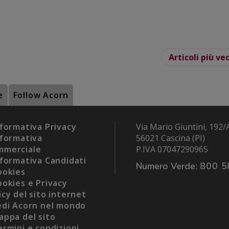
Articoli più ve
e
Follow Acorn
formativa Privacy
Via Mario Giuntini, 192/
formativa
56021 Cascina (PI)
mmerciale
P.IVA 07047290965
formativa Candidati
Numero Verde:
800 5
okies
okies e Privacy
icy del sito internet
di Acorn nel mondo
ppa del sito
rmini e condizioni