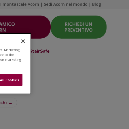
I montascale Acorn
|
Sedi Acorn nel mondo
|
Blog
 AMICO
RICHIEDI UN
ORN
PREVENTIVO
er. Marketing
Acorn Club
StairSafe
ree to the
 our marketing
All Cookies
a salute
cchi →