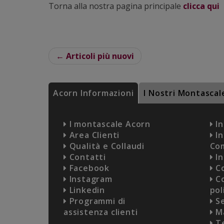
Torna alla nostra pagina principale
clicca qui
← Articoli più nuovi
Acorn Informazioni
I Nostri Montascal
I montascale Acorn
In
Area Clienti
In
Qualità e Collaudi
Co
Contatti
In
Facebook
Co
Instagram
Co
Linkedin
pol
Programmi di
Se
assistenza clienti
Ma
Te