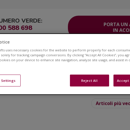
UMERO VERDE:
PORTA UN
00 588 698
IN AC
otice
lifts uses necessary cookies for the website to perform properly for each consum
ITO
Corsia Veloce®
Area Clienti
Servizio Clienti
Contatti
 solely for tracking campaign conversions. By clicking “Accept All Cookies”, you ag
cookies on your device to enhance site navigation, analyze site usage, and assist in
Blog
 Settings
Reject All
Accept 
e ai montascale e ottieni consigli su stili di vita e sull
Articoli più ve