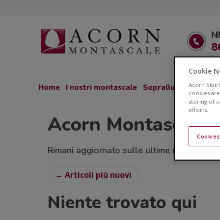
N
8
Cookie N
Acorn Stair
Home
I nostri montascale
Sopralluogo GRATU
cookies are
storing of 
efforts.
Acorn Montascale 
Cookies
Rimani aggiornato sulle ultime novità relativ
← Articoli più nuovi
Niente trovato qui