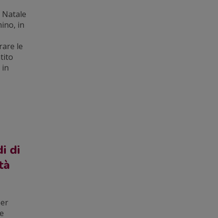
i Natale
ino, in
rare le
tito
 in
i di
tà
per
le