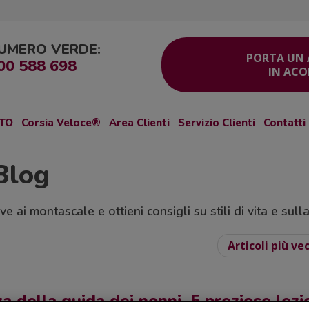
UMERO VERDE:
PORTA UN
00 588 698
IN AC
ITO
Corsia Veloce®
Area Clienti
Servizio Clienti
Contatti
Blog
e ai montascale e ottieni consigli su stili di vita e sull
Articoli più ve
a della guida dei nonni. 5 preziose lezio