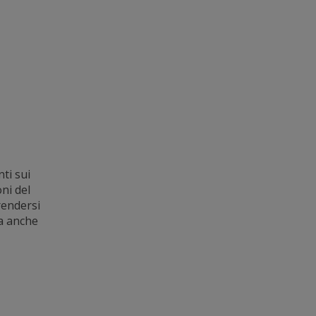
ti sui
ni del
rendersi
ma anche