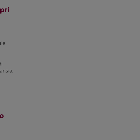
pri
ale
di
ansia.
do