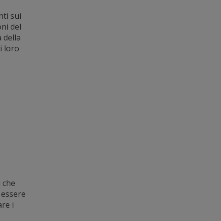
ti sui
ni del
 della
i loro
i che
 essere
re i