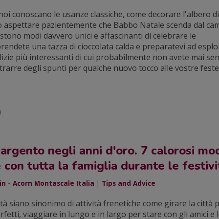
noi conoscano le usanze classiche, come decorare l'albero d
 o aspettare pazientemente che Babbo Natale scenda dal cam
stono modi davvero unici e affascinanti di celebrare le
 prendete una tazza di cioccolata calda e preparatevi ad esplo
alizie più interessanti di cui probabilmente non avete mai sen
trarre degli spunti per qualche nuovo tocco alle vostre feste
rgento negli anni d'oro. 7 calorosi mod
 con tutta la famiglia durante le festivi
n - Acorn Montascale Italia
|
Tips and Advice
tà siano sinonimo di attività frenetiche come girare la città 
rfetti, viaggiare in lungo e in largo per stare con gli amici e 