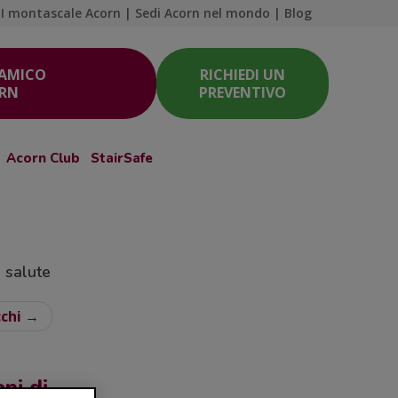
I montascale Acorn
|
Sedi Acorn nel mondo
|
Blog
 AMICO
RICHIEDI UN
ORN
PREVENTIVO
Acorn Club
StairSafe
a salute
cchi →
ni di