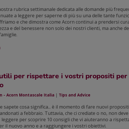
nostra rubrica settimanale dedicata alle domande più frequen
nuate a leggere per saperne di più su una delle tante funzio
friamo e che dimostra come Acorn continui a prendersi cura
rezza e del benessere non solo dei nostri clienti, ma anche de
famiglie.
utili per rispettare i vostri propositi per
vo
 - Acorn Montascale Italia
|
Tips and Advice
 sapete cosa significa... è il momento di fare nuovi proposit
ndonati a febbraio. Tuttavia, che ci crediate o no, non deve
 leggere per scoprire 10 consigli che vi aiuteranno a rispetta
er il nuovo anno e a raggiungere i vostri obiettivi.