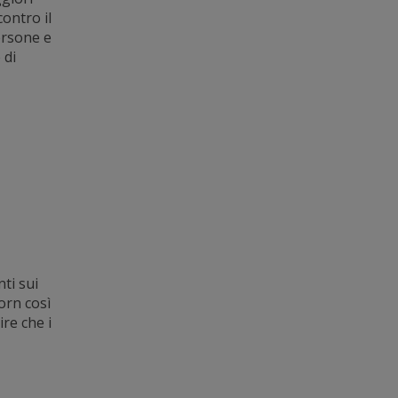
ontro il
ersone e
 di
ti sui
orn così
re che i