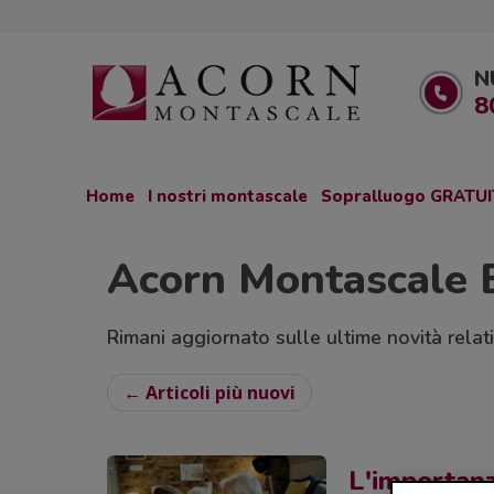
N
8
Home
I nostri montascale
Sopralluogo GRATU
Acorn Montascale 
Rimani aggiornato sulle ultime novità relativ
← Articoli più nuovi
L'importanz