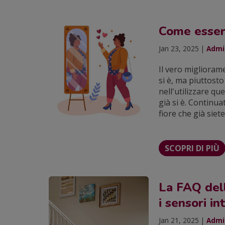
Come essere
Jan 23, 2025 |
Admin
Il vero miglioram
si è, ma piuttosto
nell'utilizzare qu
già si è. Continua
fiore che già siet
SCOPRI DI PIÙ
La FAQ del
i sensori i
Jan 21, 2025 |
Admin