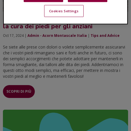
Cookies Settings
Fate un bel passo in avanti. 8 consigli per
la cura dei piedi per gli anziani
Oct 17, 2024 |
Admin - Acorn Montascale Italia
|
Tips and Advice
Se siete alle prese con dolori o volete semplicemente assicurarvi
che i vostri piedi rimangano sani e forti anche in futuro, ci sono
dei semplici accorgimenti che potete adottare per mantenerli in
forma smagliante, dai talloni alle dita dei piedi. Addentriamoci in
questi otto modi semplici, ma efficaci, per mettere in mostra i
vostri piedi al meglio e mantenerli favolosi!
SCOPRI DI PIÙ