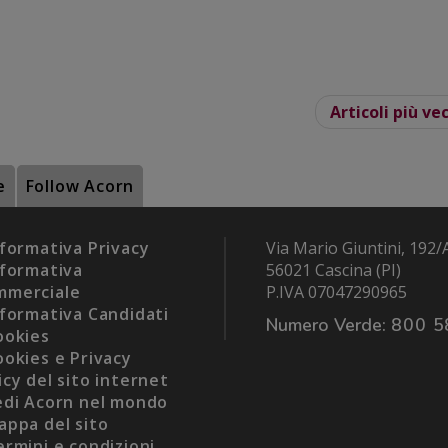
Articoli più ve
e
Follow Acorn
formativa Privacy
Via Mario Giuntini, 192/
formativa
56021 Cascina (PI)
mmerciale
P.IVA 07047290965
formativa Candidati
Numero Verde:
800 5
okies
okies e Privacy
icy del sito internet
di Acorn nel mondo
ppa del sito
rmini e condizioni