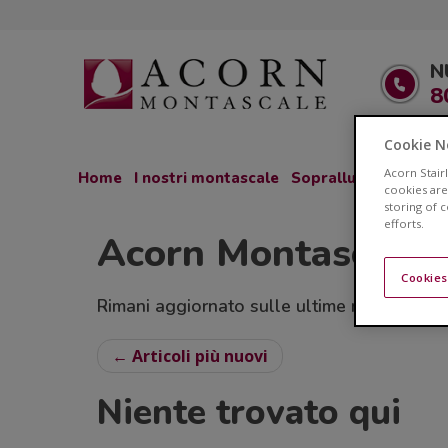
N
8
Cookie N
Acorn Stair
Home
I nostri montascale
Sopralluogo GRATU
cookies are
storing of 
efforts.
Acorn Montascale 
Cookies
Rimani aggiornato sulle ultime novità relativ
← Articoli più nuovi
Niente trovato qui