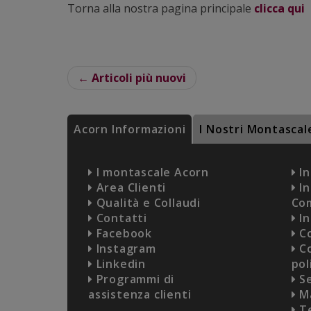
Torna alla nostra pagina principale
clicca qui
← Articoli più nuovi
Acorn Informazioni
I Nostri Montascal
I montascale Acorn
In
Area Clienti
In
Qualità e Collaudi
Co
Contatti
In
Facebook
Co
Instagram
Co
Linkedin
pol
Programmi di
Se
assistenza clienti
Ma
Te