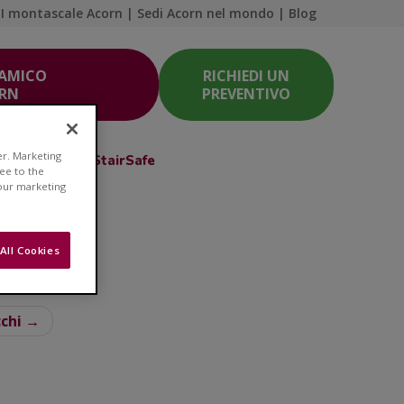
I montascale Acorn
|
Sedi Acorn nel mondo
|
Blog
 AMICO
RICHIEDI UN
ORN
PREVENTIVO
er. Marketing
Acorn Club
StairSafe
ree to the
 our marketing
All Cookies
a salute
cchi →