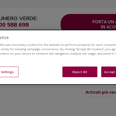
UMERO VERDE:
PORTA UN
00 588 698
IN AC
otice
lifts uses necessary cookies for the website to perform properly for each consum
ITO
Corsia Veloce®
Area Clienti
Servizio Clienti
Contatti
 solely for tracking campaign conversions. By clicking “Accept All Cookies”, you ag
cookies on your device to enhance site navigation, analyze site usage, and assist in
Blog
 Settings
Reject All
Accept 
e ai montascale e ottieni consigli su stili di vita e sull
Articoli più ve