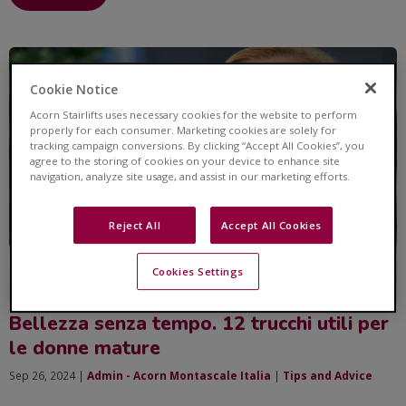
Cookie Notice
Acorn Stairlifts uses necessary cookies for the website to perform
properly for each consumer. Marketing cookies are solely for
tracking campaign conversions. By clicking “Accept All Cookies”, you
agree to the storing of cookies on your device to enhance site
navigation, analyze site usage, and assist in our marketing efforts.
Reject All
Accept All Cookies
Cookies Settings
Bellezza senza tempo. 12 trucchi utili per
le donne mature
Sep 26, 2024 |
Admin - Acorn Montascale Italia
|
Tips and Advice