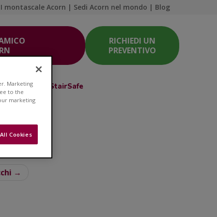
I montascale Acorn
|
Sedi Acorn nel mondo
|
Blog
 AMICO
RICHIEDI UN
ORN
PREVENTIVO
er. Marketing
Acorn Club
StairSafe
ree to the
 our marketing
All Cookies
a salute
cchi →