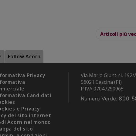
Articoli più ve
e
Follow Acorn
formativa Privacy
Via Mario Giuntini, 192/
formativa
56021 Cascina (PI)
mmerciale
P.IVA 07047290965
formativa Candidati
Numero Verde:
800 5
okies
okies e Privacy
icy del sito internet
di Acorn nel mondo
ppa del sito
rmini e condizioni