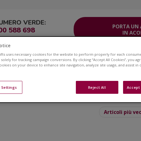
UMERO VERDE:
PORTA UN
00 588 698
IN AC
otice
lifts uses necessary cookies for the website to perform properly for each consum
ITO
Corsia Veloce®
Area Clienti
Servizio Clienti
Contatti
 solely for tracking campaign conversions. By clicking “Accept All Cookies”, you ag
cookies on your device to enhance site navigation, analyze site usage, and assist in
Blog
 Settings
Reject All
Accept 
e ai montascale e ottieni consigli su stili di vita e sull
Articoli più ve