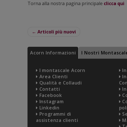
Torna alla nostra pagina principale
clicca qui
← Articoli più nuovi
Acorn Informazioni
I Nostri Montascal
I montascale Acorn
In
Area Clienti
In
Qualità e Collaudi
Co
Contatti
In
Facebook
Co
Instagram
Co
Linkedin
pol
Programmi di
Se
assistenza clienti
Ma
Te