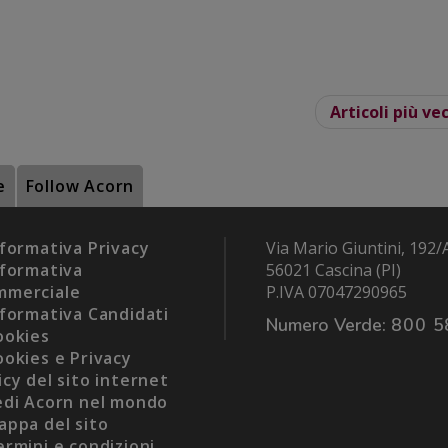
Articoli più ve
e
Follow Acorn
formativa Privacy
Via Mario Giuntini, 192/
formativa
56021 Cascina (PI)
mmerciale
P.IVA 07047290965
formativa Candidati
Numero Verde:
800 5
okies
okies e Privacy
icy del sito internet
di Acorn nel mondo
ppa del sito
rmini e condizioni