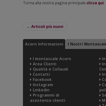
Torna alla nostra pagina principale
clicca qui
← Articoli più nuovi
Acorn Informazioni
I Nostri Montascal
I montascale Acorn
In
Area Clienti
In
Qualità e Collaudi
Co
Contatti
In
Facebook
Co
Instagram
Co
Linkedin
pol
Programmi di
Se
assistenza clienti
Ma
Te