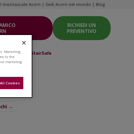
I montascale Acorn
|
Sedi Acorn nel mondo
|
Blog
 AMICO
RICHIEDI UN
ORN
PREVENTIVO
er. Marketing
Acorn Club
StairSafe
ree to the
 our marketing
All Cookies
a salute
cchi →