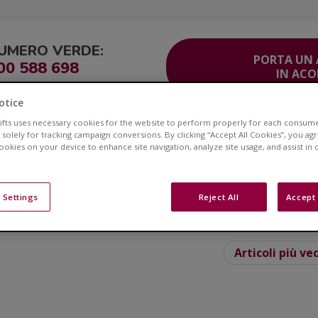
UMERO VERDE:
PORTA UN
00 588 698
IN AC
otice
lifts uses necessary cookies for the website to perform properly for each consum
ITO
Corsia Veloce®
Area Clienti
Servizio Clienti
Contatti
 solely for tracking campaign conversions. By clicking “Accept All Cookies”, you ag
cookies on your device to enhance site navigation, analyze site usage, and assist in
Blog
 Settings
Reject All
Accept 
e ai montascale e ottieni consigli su stili di vita e sull
Articoli più ve