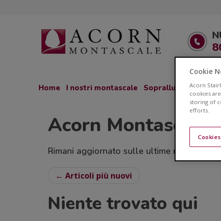
N
8
Cookie N
Acorn Stair
Home
I nostri montascale
Sopralluogo GRATU
cookies are
storing of 
efforts.
Acorn Montascale 
Cookies
Rimani aggiornato sulle ultime novità relativ
← Articoli più nuovi
Niente trovato qui