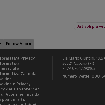
Articoli più ve
e
Follow Acorn
formativa Privacy
Via Mario Giuntini, 192/
formativa
56021 Cascina (PI)
mmerciale
P.IVA 07047290965
formativa Candidati
Numero Verde:
800 5
okies
okies e Privacy
icy del sito internet
di Acorn nel mondo
ppa del sito
rmini e condizioni