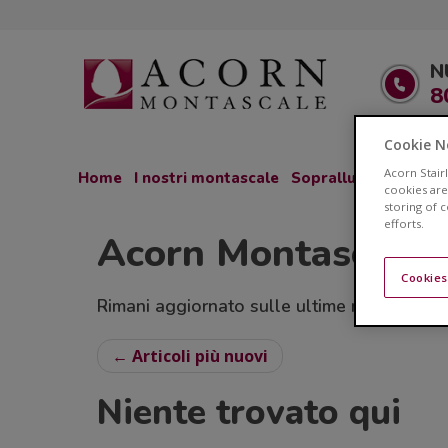
N
8
Cookie N
Acorn Stair
Home
I nostri montascale
Sopralluogo GRATU
cookies are
storing of 
efforts.
Acorn Montascale 
Cookies
Rimani aggiornato sulle ultime novità relativ
← Articoli più nuovi
Niente trovato qui