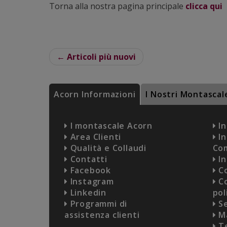
Torna alla nostra pagina principale
clicca qui
← Articoli più nuovi
Acorn Informazioni
I Nostri Montascal
I montascale Acorn
In
Area Clienti
In
Qualità e Collaudi
Co
Contatti
In
Facebook
Co
Instagram
Co
Linkedin
pol
Programmi di
Se
assistenza clienti
Ma
Te