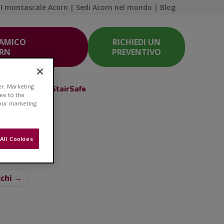
I montascale Acorn
|
Sedi Acorn nel mondo
|
Blog
 AMICO
RICHIEDI UN
ORN
PREVENTIVO
er. Marketing
Acorn Club
StairSafe
ree to the
 our marketing
All Cookies
a salute
cchi →