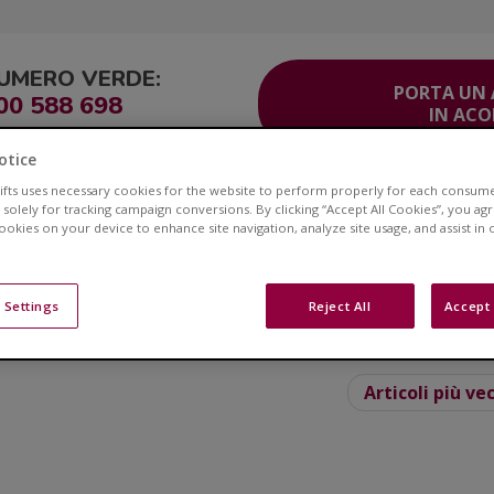
UMERO VERDE:
PORTA UN
00 588 698
IN AC
otice
lifts uses necessary cookies for the website to perform properly for each consum
ITO
Corsia Veloce®
Area Clienti
Servizio Clienti
Contatti
 solely for tracking campaign conversions. By clicking “Accept All Cookies”, you ag
cookies on your device to enhance site navigation, analyze site usage, and assist in
Blog
 Settings
Reject All
Accept 
e ai montascale e ottieni consigli su stili di vita e sull
Articoli più ve