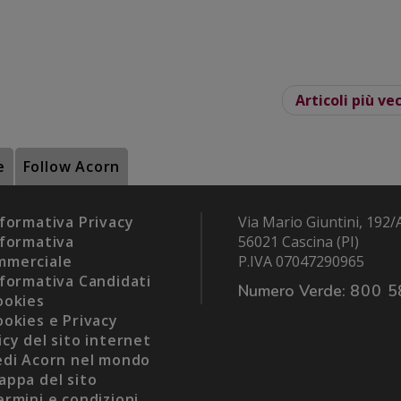
Articoli più ve
e
Follow Acorn
formativa Privacy
Via Mario Giuntini, 192/
formativa
56021 Cascina (PI)
mmerciale
P.IVA 07047290965
formativa Candidati
Numero Verde:
800 5
okies
okies e Privacy
icy del sito internet
di Acorn nel mondo
ppa del sito
rmini e condizioni