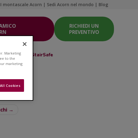
I montascale Acorn
|
Sedi Acorn nel mondo
|
Blog
 AMICO
RICHIEDI UN
ORN
PREVENTIVO
er. Marketing
Acorn Club
StairSafe
ree to the
 our marketing
All Cookies
a salute
cchi →