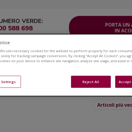
UMERO VERDE:
PORTA UN
00 588 698
IN AC
otice
lifts uses necessary cookies for the website to perform properly for each consum
ITO
Corsia Veloce®
Area Clienti
Servizio Clienti
Contatti
 solely for tracking campaign conversions. By clicking “Accept All Cookies”, you ag
cookies on your device to enhance site navigation, analyze site usage, and assist in
Blog
 Settings
Reject All
Accept 
e ai montascale e ottieni consigli su stili di vita e sull
Articoli più ve