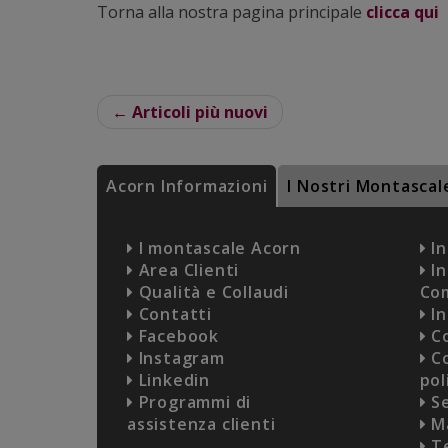
Torna alla nostra pagina principale
clicca qui
← Articoli più nuovi
Acorn Informazioni
I Nostri Montascal
I montascale Acorn
In
Area Clienti
In
Qualità e Collaudi
Co
Contatti
In
Facebook
Co
Instagram
Co
Linkedin
pol
Programmi di
Se
assistenza clienti
Ma
Te