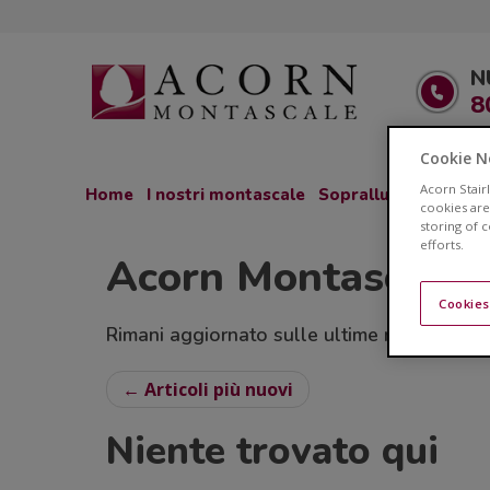
N
8
Cookie N
Acorn Stair
Home
I nostri montascale
Sopralluogo GRATU
cookies are
storing of 
efforts.
Acorn Montascale 
Cookies
Rimani aggiornato sulle ultime novità relativ
← Articoli più nuovi
Niente trovato qui