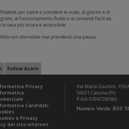
idabile per salire e scendere le scale, di giorno e di
tegrate, al funzionamento fluido e ai comandi facili da
ra casa più sicura e accessibile.
quillità non dovrebbe mai prendersi una pausa.
e
Follow Acorn
formativa Privacy
Via Mario Giuntini, 192/
formativa
56021 Cascina (PI)
mmerciale
P.IVA 07047290965
formativa Candidati
Numero Verde:
800 5
okies
okies e Privacy
icy del sito internet