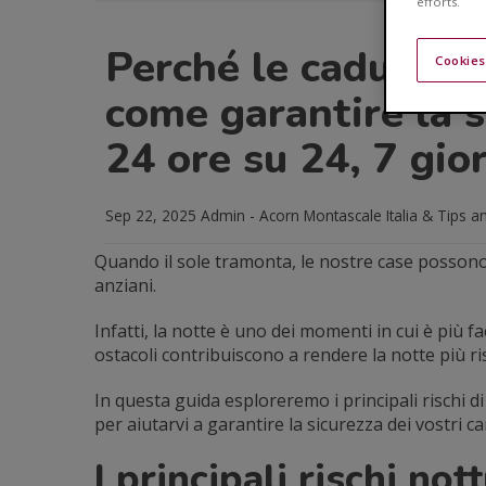
efforts.
Perché le cadute a
Cookies
come garantire la s
24 ore su 24, 7 gior
Sep 22, 2025
Admin - Acorn Montascale Italia
& Tips an
Quando il sole tramonta, le nostre case possono
anziani.
Infatti, la notte è uno dei momenti in cui è più fac
ostacoli contribuiscono a rendere la notte più ri
In questa guida esploreremo i principali rischi di
per aiutarvi a garantire la sicurezza dei vostri car
I principali rischi not