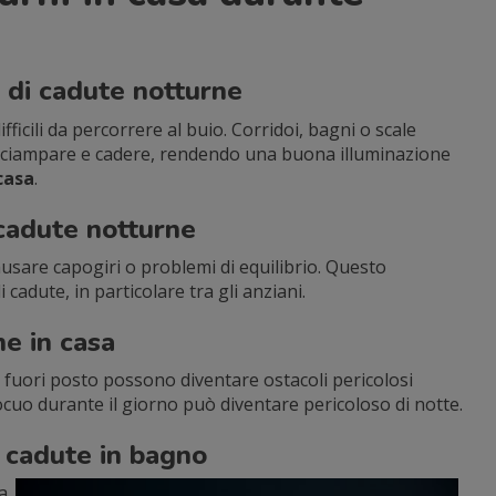
o di cadute notturne
fficili da percorrere al buio. Corridoi, bagni o scale
inciampare e cadere, rendendo una buona illuminazione
casa
.
 cadute notturne
usare capogiri o problemi di equilibrio. Questo
cadute, in particolare tra gli anziani.
ne in casa
o fuori posto possono diventare ostacoli pericolosi
ocuo durante il giorno può diventare pericoloso di notte.
di cadute in bagno
a