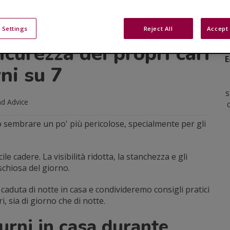
vvengono di notte e
 Settings
Reject All
Accept 
icurezza dei propri cari
E
ni su 7
s
d Advice
 sembrare un po' più pericolose, specialmente per gli
ile cadere. La visibilità ridotta, la stanchezza e gli
schiosa del giorno.
 caduta di notte in casa e condivideremo consigli pratici
i, sia di giorno che di notte.
turni in casa durante