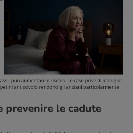
e
ssi, può aumentare il rischio. Le case prive di maniglie
ppetini antiscivolo rendono gli anziani particolarmente
e prevenire le cadute