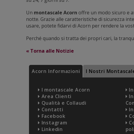
su 24, 7 giorni su 7.
Un
montascale
Acorn
offre un modo sicuro e aff
notte. Grazie alle caratteristiche di sicurezza in
usare, potete fidarvi di Acorn per rendere la vost
Perché quando si tratta dei propri cari, la tran
« Torna alle Notizie
Acorn Informazioni
I Nostri Montascal
I montascale Acorn
In
Area Clienti
In
Qualità e Collaudi
Co
Contatti
In
Facebook
Co
Instagram
Co
Linkedin
pol