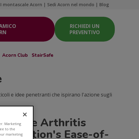
I montascale Acorn
|
Sedi Acorn nel mondo
|
Blog
 AMICO
RICHIEDI UN
ORN
PREVENTIVO
Acorn Club
StairSafe
e
coli e idee penetranti che ispirano l'azione sugli
The Arthritis
er. Marketing
ree to the
oundation's Ease-of-
 our marketing