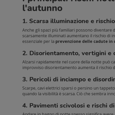
l'autunno
1. Scarsa illuminazione e rischi
Anche gli spazi più familiari possono diventare di
scarsamente illuminati aumentano il rischio di 
essenziale per la
prevenzione delle cadute in 
2. Disorientamento, vertigini e
Alzarsi rapidamente nel cuore della notte può ca
improvviso disorientamento aumenta il rischio di 
3. Pericoli di inciampo e disordi
Scarpe, cavi elettrici sparsi o persino un tappet
quando la visibilità è scarsa. Ciò che sembra inn
4. Pavimenti scivolosi e rischi 
Andare in bagno di notte spesso significa avere 