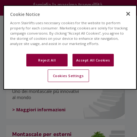
famiglia la massima tranquillità.
Cookie Notice
Acorn Stairlifts uses necessary cookies for the website to perform
properly for each consumer. Marketing cookies are solely for tracking
Montascale rettilineo
campaign conversions. By clicking “Accept All Cookies”, you agree to
the storing of cookies on your device to enhance site navigation,
La soluzione ideale per scale
analyze site usage, and assist in our marketing efforts.
rettilinee
> Maggiori informazioni
Reject All
Accept All Cookies
Cookies Settings
Montascale curvilineo
Uno dei montascale più innovativi
al mondo
> Maggiori informazioni
Montascale per esterni