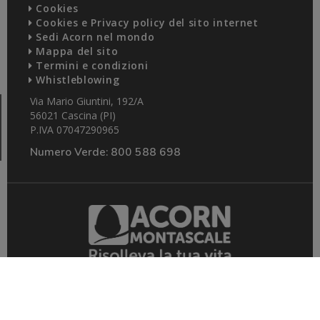
Cookies
Cookies e Privacy policy del sito internet
Sedi Acorn nel mondo
Mappa del sito
Termini e condizioni
Whistleblowing
Via Mario Giuntini, 192/A
56021 Cascina (PI)
P.IVA 07047290965
Numero Verde:
800 588 698
© 2026 Acorn Montascale Srl