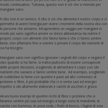
modo continuativo. Tuttavia, questo non è ciò che si intende per
mangiare sano.
Il cibo non è un nemico. Il cibo è ciò che alimenta il nostro corpo e ci
permette di avere l'energia per vivere i momenti della nostra vita con
le persone che amiamo. Intraprendere un viaggio per mangiare in
modo più sano significa amare se stessi abbastanza da nutrire il
proprio corpo con alimenti che fanno bene e che ci fanno sentire
bene, non affamarsi fino a svenire o privare il corpo dei nutrienti di
cui ha bisogno.
Mangiare sano non significa ignorare i segnali del corpo e negarsi il
cibo quando si ha fame. Si tratta piuttosto di essere consapevoli
delle proprie decisioni, scegliendo di alimentare il corpo con cibi
nutrienti che saziano e fanno sentire bene. Ad esempio, scegliendo
di soddisfare la fame con spuntini e pasti ad alto contenuto di
proteine o fibre, è più probabile che ci si senta sazi ed energici
rispetto a cibi altamente elaborati e carichi di zuccheri e grassi.
Alcuni buoni esempi di spuntini ricchi di fibre o proteine che vi
faranno sentire più sazi ed energici a lungo sono le mandorle, le
carote con hummus, le uova sode, i frutti di bosco, i fagioli di soia