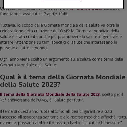
Quest'anno, infatti, l'OMS celebrerà il
75° anniversario
della sua
fondazione, avvenuta il 7 aprile 1948.
Tuttavia, lo scopo della Giornata mondiale della salute va oltre la
celebrazione della creazione dell'OMS: la Giornata mondiale della
salute è stata creata anche per promuovere la salute in generale e
attirare l'attenzione su temi specifici di salute che interessano le
persone di tutto il mondo.
Ogni anno viene scelto un argomento sulla salute come tema della
Giornata Mondiale della Salute.
Qual è il tema della Giornata Mondiale
della Salute 2023?
Il tema della Giornata Mondiale della Salute 2023
, scelto per il
75° anniversario dell'OMS, è "Salute per tutti".
Il tema di quest'anno ruota attorno all'idea di garantire a tutti
l'accesso all'assistenza sanitaria e alle risorse mediche affinché "tutti,
ovunque, possano ambire il massimo livello di salute e benessere".