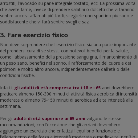
arrostiti, l'avocado su pane integrale tostato, ecc. La prossima volta
che avete fame, invece di prendere salatini o dolcetti che vi faranno
sentire ancora affamati più tardi, scegliete uno spuntino più sano e
soddisfacente che vi farà sentire svegli e sazi.
3. Fare esercizio fisico
Non deve sorprendere che l'esercizio fisico sia una parte importante
del prendersi cura di se stessi, con notevoli benefici per la salute,
come l'abbassamento della pressione sanguigna, il mantenimento di
un peso sano, benefici nel sonno, il rafforzamento del cuore e dei
polmoni e molto altro ancora, indipendentemente dall'età o dalle
condizioni fisiche.
Infatti,
gli adulti di età compresa tra i 18 e i 65
anni dovrebbero
praticare almeno 150-300 minuti di attività fisica aerobica di intensità
moderata o almeno 75-150 minuti di aerobica ad alta intensità alla
settimana.
Per gli
adulti di età superiore ai 65 anni
valgono le stesse
raccomandazioni, con l'eccezione che gli anziani dovrebbero
aggiungere un esercizio che enfatizzi l'equilibrio funzionale e
l'allenamento della forza a intensità moderata o medio-alta, per 3 o