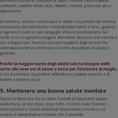
aumenta il rischio di condizioni di salute croniche come malattie
cardiache, malattie renali, ictus, diabete, obesità, pressione alta e
depressione.
Al contrario, un buon sonno aiuta le cellule e le proteine del sistema
immunitario che individuano e neutralizzano batteri e virus, guarisce
e rigenera il cuore e i vasi sanguigni, influisce positivamente sul
modo in cui l'organismo reagisce all'insulina, favorisce una crescita e
uno sviluppo sani, favorisce un sano equilibrio degli ormoni che
controllano la fame e diminuisce il rischio di problemi di salute in
generale.
Poiché la maggior parte degli adulti sani ha bisogno dalle
sette alle nove ore di sonno a notte per funzionare al meglio
,
è ora di smettere di prendere raffreddori e malattie croniche e di
iniziare a dormire un po'.
5. Mantenere una buona salute mentale
Spesso si dimentica che la salute mentale è importante quanto
quella fisica, se non di più. Dopo tutto, il nostro stato d'animo, i
nostri pensieri e i nostri sentimenti determinano il modo in cui
viviamo e interpretiamo il mondo che ci circonda.