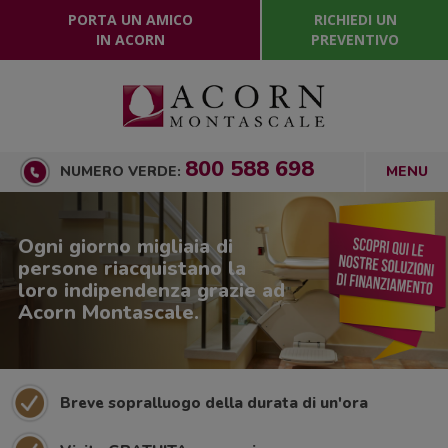
PORTA UN AMICO
RICHIEDI UN
IN ACORN
PREVENTIVO
800 588 698
NUMERO VERDE:
Ogni giorno migliaia di
persone riacquistano la
loro indipendenza grazie ad
Acorn Montascale.
Breve sopralluogo della durata di un'ora