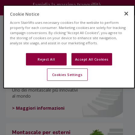
famiglia la massima tranquillità.
Cookie Notice
Acorn Stairlifts uses necessary cookies for the website to perform
properly for each consumer. Marketing cookies are solely for tracking
Montascale rettilineo
campaign conversions. By clicking “Accept All Cookies”, you agree to
the storing of cookies on your device to enhance site navigation,
La soluzione ideale per scale
analyze site usage, and assist in our marketing efforts.
rettilinee
> Maggiori informazioni
Reject All
Accept All Cookies
Cookies Settings
Montascale curvilineo
Uno dei montascale più innovativi
al mondo
> Maggiori informazioni
Montascale per esterni