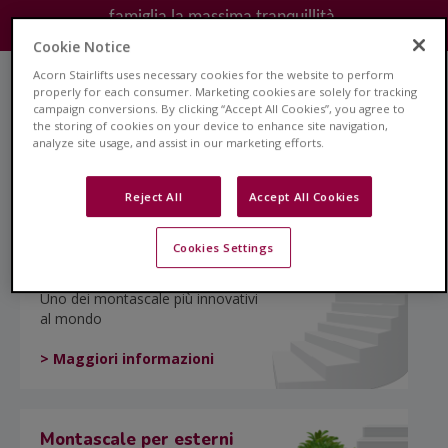
famiglia la massima tranquillità.
Cookie Notice
Acorn Stairlifts uses necessary cookies for the website to perform
properly for each consumer. Marketing cookies are solely for tracking
Montascale rettilineo
campaign conversions. By clicking “Accept All Cookies”, you agree to
the storing of cookies on your device to enhance site navigation,
La soluzione ideale per scale
analyze site usage, and assist in our marketing efforts.
rettilinee
> Maggiori informazioni
Reject All
Accept All Cookies
Cookies Settings
Montascale curvilineo
Uno dei montascale più innovativi
al mondo
> Maggiori informazioni
Montascale per esterni