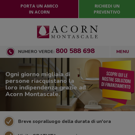
PORTA UN AMICO
RICHIEDI UN
IN ACORN
PREVENTIVO
800 588 698
NUMERO VERDE:
Ogni giorno migliaia di
persone riacquistano la
loro indipendenza grazie ad
Acorn Montascale.
Breve sopralluogo della durata di un'ora