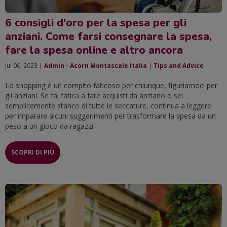
6 consigli d'oro per la spesa per gli
anziani. Come farsi consegnare la spesa,
fare la spesa online e altro ancora
Jul 06, 2023 |
Admin - Acorn Montascale Italia
|
Tips and Advice
Lo shopping è un compito faticoso per chiunque, figuriamoci per
gli anziani. Se fai fatica a fare acquisti da anziano o sei
semplicemente stanco di tutte le seccature, continua a leggere
per imparare alcuni suggerimenti per trasformare la spesa da un
peso a un gioco da ragazzi.
SCOPRI DI PIÙ