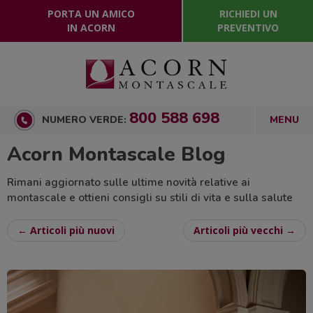
PORTA UN AMICO
RICHIEDI UN
IN ACORN
PREVENTIVO
800 588 698
NUMERO VERDE:
Acorn Montascale Blog
Rimani aggiornato sulle ultime novità relative ai
montascale e ottieni consigli su stili di vita e sulla salute
← Articoli più nuovi
Articoli più vecchi →