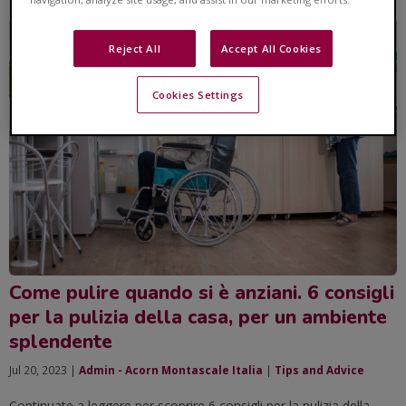
navigation, analyze site usage, and assist in our marketing efforts.
Reject All
Accept All Cookies
Cookies Settings
Come pulire quando si è anziani. 6 consigli
per la pulizia della casa, per un ambiente
splendente
Jul 20, 2023 |
Admin - Acorn Montascale Italia
|
Tips and Advice
Continuate a leggere per scoprire 6 consigli per la pulizia della