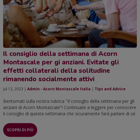
Il consiglio della settimana di Acorn
Montascale per gi anziani. Evitate gli
effetti collaterali della solitudine
rimanendo socialmente attivi
Jul 12, 2023 |
Admin - Acorn Montascale Italia
|
Tips and Advice
Bentornati sulla nostra rubrica "Il consiglio della settimana per gli
anziani di Acorn Montascale”! Continuate a leggere per conoscere
il consiglio di questa settimana che sicuramente farà parlare di sé.
SCOPRI DI PIÙ