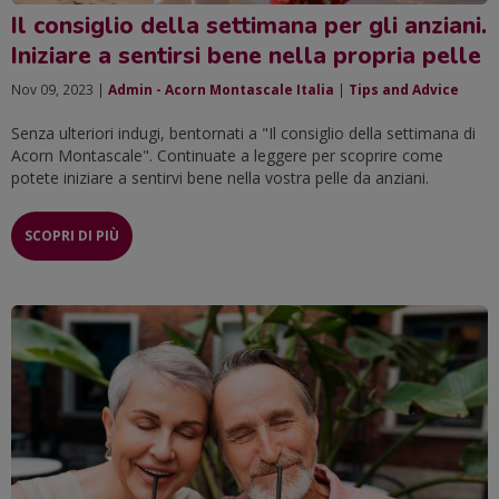
Il consiglio della settimana per gli anziani.
Iniziare a sentirsi bene nella propria pelle
Nov 09, 2023 |
Admin - Acorn Montascale Italia
|
Tips and Advice
Senza ulteriori indugi, bentornati a "Il consiglio della settimana di
Acorn Montascale". Continuate a leggere per scoprire come
potete iniziare a sentirvi bene nella vostra pelle da anziani.
SCOPRI DI PIÙ