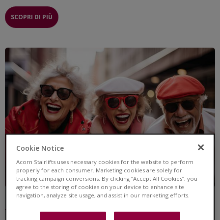
SCOPRI DI PIÙ
Cookie Notice
Acorn Stairlifts uses necessary cookies for the website to perform
properly for each consumer. Marketing cookies are solely for
tracking campaign conversions. By clicking “Accept All Cookies”, you
agree to the storing of cookies on your device to enhance site
Il consiglio della settimana. Aumentate la
navigation, analyze site usage, and assist in our marketing efforts.
fiducia in voi stessi rimanendo eleganti