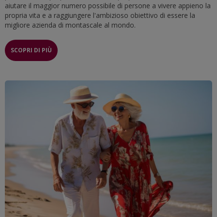
aiutare il maggior numero possibile di persone a vivere appieno la
propria vita e a raggiungere l'ambizioso obiettivo di essere la
migliore azienda di montascale al mondo.
SCOPRI DI PIÙ