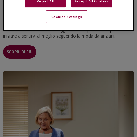
sentendovi al massimo
Reject All
Accept All Cookies
Nov 22, 2023 |
Admin - Acorn Montascale Italia
|
Tips and Advice
Cookies Settings
Diamo il bentornato a "Il consiglio della settimana di Acorn
Montascale"! Continuate a leggere per scoprire come potete
iniziare a sentirvi al meglio seguendo la moda da anziani.
SCOPRI DI PIÙ