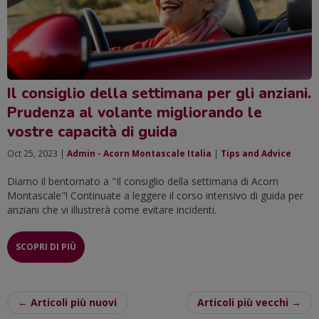
Il consiglio della settimana per gli anziani.
Prudenza al volante migliorando le
vostre capacità di guida
Oct 25, 2023 |
Admin - Acorn Montascale Italia
|
Tips and Advice
Diamo il bentornato a "Il consiglio della settimana di Acorn
Montascale"! Continuate a leggere il corso intensivo di guida per
anziani che vi illustrerà come evitare incidenti.
SCOPRI DI PIÙ
← Articoli più nuovi
Articoli più vecchi →