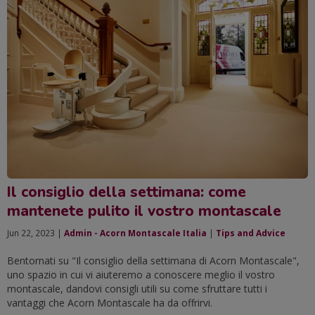
Il consiglio della settimana: come
mantenete pulito il vostro montascale
Jun 22, 2023 |
Admin - Acorn Montascale Italia
|
Tips and Advice
Bentornati su "Il consiglio della settimana di Acorn Montascale",
uno spazio in cui vi aiuteremo a conoscere meglio il vostro
montascale, dandovi consigli utili su come sfruttare tutti i
vantaggi che Acorn Montascale ha da offrirvi.