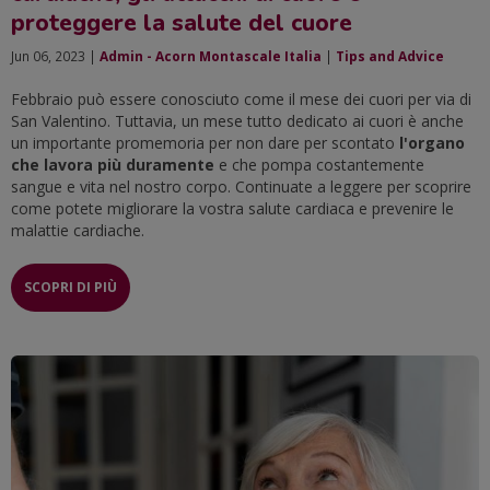
proteggere la salute del cuore
Jun 06, 2023 |
Admin - Acorn Montascale Italia
|
Tips and Advice
Febbraio può essere conosciuto come il mese dei cuori per via di
San Valentino. Tuttavia, un mese tutto dedicato ai cuori è anche
un importante promemoria per non dare per scontato
l'organo
che lavora più
duramente
e che pompa costantemente
sangue e vita nel nostro corpo. Continuate a leggere per scoprire
come potete migliorare la vostra salute cardiaca e prevenire le
malattie cardiache.
SCOPRI DI PIÙ