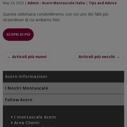
May 24, 2023 |
Admin - Acorn Montascale Italia
|
Tips and Advice
Questa settimana condivideremo con voi uno dei fatti più
straordinari di cui andiamo fieri.
SCOPRI DI PIÙ
← Articoli più nuovi
Articoli più vecchi →
Acorn Informazioni
I Nostri Montascale
Follow Acorn
I montascale Acorn
Area Clienti