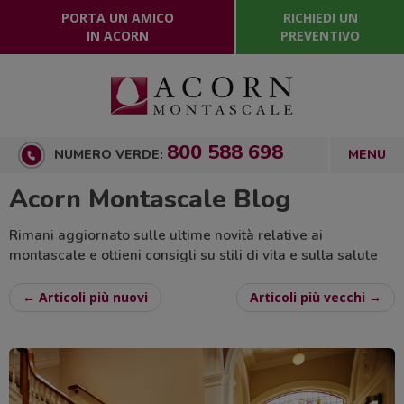
PORTA UN AMICO
RICHIEDI UN
IN ACORN
PREVENTIVO
800 588 698
NUMERO VERDE:
Acorn Montascale Blog
Rimani aggiornato sulle ultime novità relative ai
montascale e ottieni consigli su stili di vita e sulla salute
← Articoli più nuovi
Articoli più vecchi →