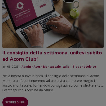
Il consiglio della settimana, unitevi subito
ad Acorn Club!
Jun 08, 2023 |
Admin - Acorn Montascale Italia
|
Tips and Advice
Nella nostra nuova rubrica "Il consiglio della settimana di Acorn
Montascale", continueremo ad aiutarvi a conoscere meglio il
vostro montascale, fornendovi consigli utili su come sfruttare tutti
i vantaggi che Acorn ha da offrirvi.
SCOPRI DI PIÙ