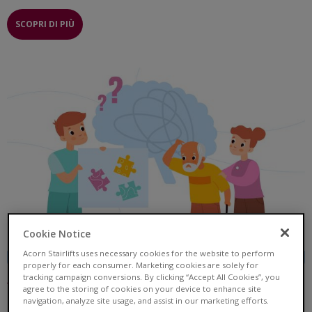
SCOPRI DI PIÙ
Cookie Notice
Acorn Stairlifts uses necessary cookies for the website to perform
properly for each consumer. Marketing cookies are solely for
Affrontare la demenza, 5 consigli per
tracking campaign conversions. By clicking “Accept All Cookies”, you
agree to the storing of cookies on your device to enhance site
prendersi cura di una persona affetta da
navigation, analyze site usage, and assist in our marketing efforts.